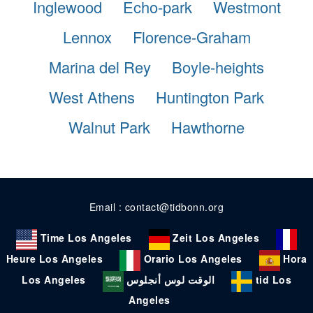
Inglewood
Echo-park
Westmont
Lennox
Florence-Graham
Marina del Rey
Boyle-heights
West Athens
Huntington Park
Walnut Park
Hawthorne
Email : contact@tidbonn.org
Time Los Angeles
Zeit Los Angeles
Heure Los Angeles
Orario Los Angeles
Hora
Los Angeles
الوقت لوس أنجلوس
tid Los
Angeles