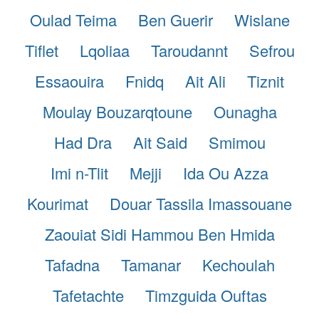
Oulad Teima
Ben Guerir
Wislane
Tiflet
Lqoliaa
Taroudannt
Sefrou
Essaouira
Fnidq
Ait Ali
Tiznit
Moulay Bouzarqtoune
Ounagha
Had Dra
Ait Said
Smimou
Imi n-Tlit
Mejji
Ida Ou Azza
Kourimat
Douar Tassila Imassouane
Zaouiat Sidi Hammou Ben Hmida
Tafadna
Tamanar
Kechoulah
Tafetachte
Timzguida Ouftas