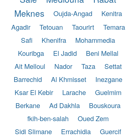
Meknes
Oujda-Angad
Kenitra
Agadir
Tetouan
Taourirt
Temara
Safi
Khenifra
Mohammedia
Kouribga
El Jadid
Beni Mellal
Ait Melloul
Nador
Taza
Settat
Barrechid
Al Khmisset
Inezgane
Ksar El Kebir
Larache
Guelmim
Berkane
Ad Dakhla
Bouskoura
fkih-ben-salah
Oued Zem
Sidi Slimane
Errachidia
Guercif