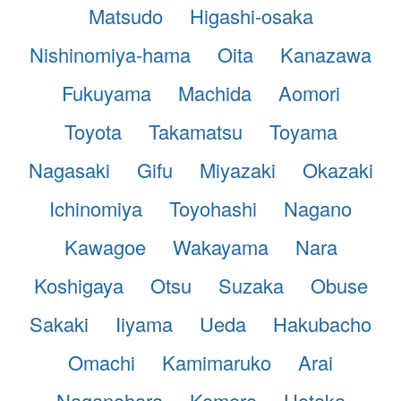
Matsudo
Higashi-osaka
Nishinomiya-hama
Oita
Kanazawa
Fukuyama
Machida
Aomori
Toyota
Takamatsu
Toyama
Nagasaki
Gifu
Miyazaki
Okazaki
Ichinomiya
Toyohashi
Nagano
Kawagoe
Wakayama
Nara
Koshigaya
Otsu
Suzaka
Obuse
Sakaki
Iiyama
Ueda
Hakubacho
Omachi
Kamimaruko
Arai
Naganohara
Komoro
Hotaka