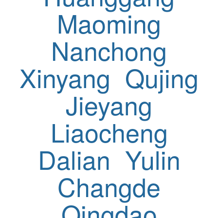
Maoming
Nanchong
Xinyang
Qujing
Jieyang
Liaocheng
Dalian
Yulin
Changde
Qingdao