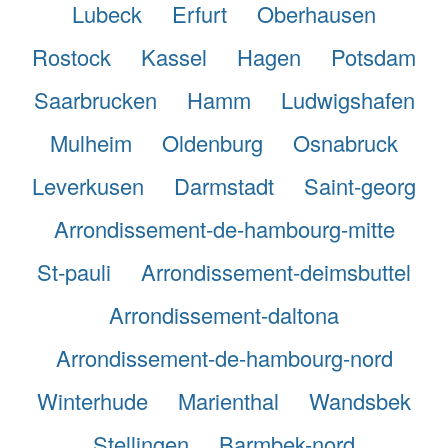
Lubeck
Erfurt
Oberhausen
Rostock
Kassel
Hagen
Potsdam
Saarbrucken
Hamm
Ludwigshafen
Mulheim
Oldenburg
Osnabruck
Leverkusen
Darmstadt
Saint-georg
Arrondissement-de-hambourg-mitte
St-pauli
Arrondissement-deimsbuttel
Arrondissement-daltona
Arrondissement-de-hambourg-nord
Winterhude
Marienthal
Wandsbek
Stellingen
Barmbek-nord