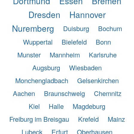
Dortmund
Essen
Bremen
Dresden
Hannover
Nuremberg
Duisburg
Bochum
Wuppertal
Bielefeld
Bonn
Munster
Mannheim
Karlsruhe
Augsburg
Wiesbaden
Monchengladbach
Gelsenkirchen
Aachen
Braunschweig
Chemnitz
Kiel
Halle
Magdeburg
Freiburg im Breisgau
Krefeld
Mainz
Lubeck
Erfurt
Oberhausen