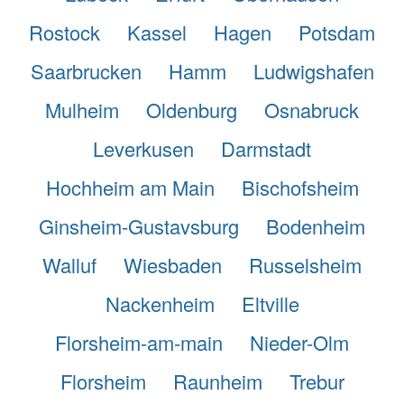
Rostock
Kassel
Hagen
Potsdam
Saarbrucken
Hamm
Ludwigshafen
Mulheim
Oldenburg
Osnabruck
Leverkusen
Darmstadt
Hochheim am Main
Bischofsheim
Ginsheim-Gustavsburg
Bodenheim
Walluf
Wiesbaden
Russelsheim
Nackenheim
Eltville
Florsheim-am-main
Nieder-Olm
Florsheim
Raunheim
Trebur