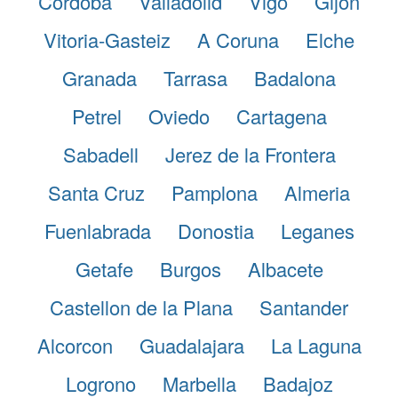
Cordoba
Valladolid
Vigo
Gijon
Vitoria-Gasteiz
A Coruna
Elche
Granada
Tarrasa
Badalona
Petrel
Oviedo
Cartagena
Sabadell
Jerez de la Frontera
Santa Cruz
Pamplona
Almeria
Fuenlabrada
Donostia
Leganes
Getafe
Burgos
Albacete
Castellon de la Plana
Santander
Alcorcon
Guadalajara
La Laguna
Logrono
Marbella
Badajoz