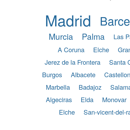
Madrid
Barce
Murcia
Palma
Las P
A Coruna
Elche
Gra
Jerez de la Frontera
Santa 
Burgos
Albacete
Castellon
Marbella
Badajoz
Salam
Algeciras
Elda
Monovar
Elche
San-vicent-del-r