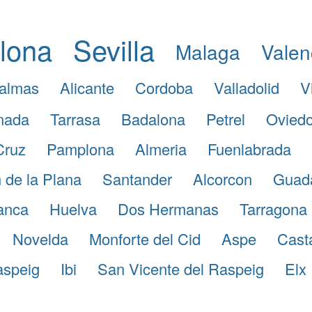
lona
Sevilla
Malaga
Valen
almas
Alicante
Cordoba
Valladolid
V
nada
Tarrasa
Badalona
Petrel
Ovied
Cruz
Pamplona
Almeria
Fuenlabrada
 de la Plana
Santander
Alcorcon
Guada
anca
Huelva
Dos Hermanas
Tarragona
Novelda
Monforte del Cid
Aspe
Casta
aspeig
Ibi
San Vicente del Raspeig
Elx