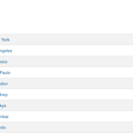
 York
ngeles
xico
Paulo
ndon
dney
kyo
mbai
rlin