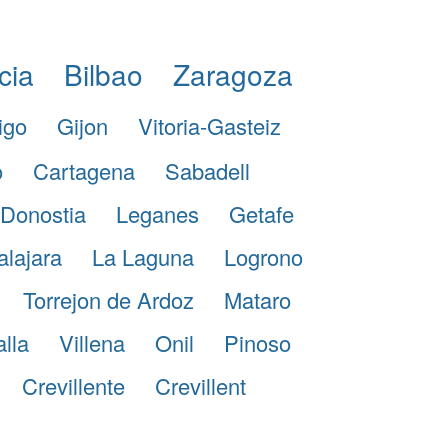
cia
Bilbao
Zaragoza
igo
Gijon
Vitoria-Gasteiz
o
Cartagena
Sabadell
Donostia
Leganes
Getafe
lajara
La Laguna
Logrono
Torrejon de Ardoz
Mataro
lla
Villena
Onil
Pinoso
Crevillente
Crevillent