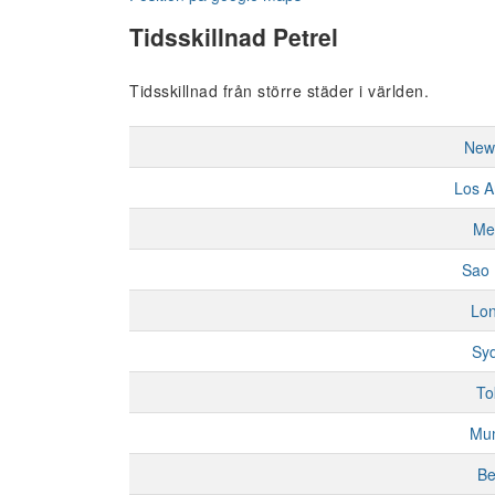
Tidsskillnad Petrel
Tidsskillnad från större städer i världen.
New
Los A
Me
Sao 
Lo
Sy
To
Mu
Be