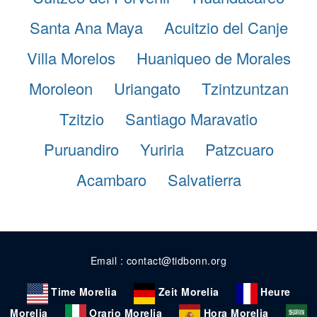
Santa Ana Maya
Acuitzio del Canje
Villa Morelos
Huaniqueo de Morales
Moroleon
Uriangato
Tzintzuntzan
Tzitzio
Santiago Maravatio
Puruandiro
Yuriria
Patzcuaro
Acambaro
Salvatierra
Email : contact@tidbonn.org
Time Morelia
Zeit Morelia
Heure
Morelia
Orario Morelia
Hora Morelia