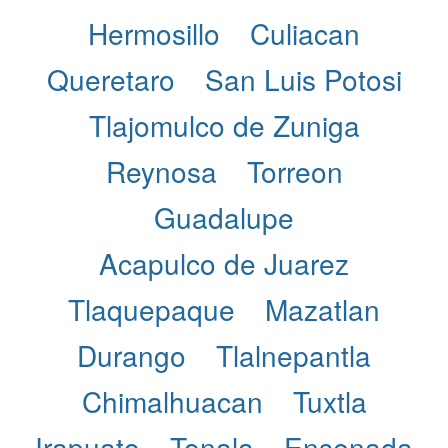
Hermosillo
Culiacan
Queretaro
San Luis Potosi
Tlajomulco de Zuniga
Reynosa
Torreon
Guadalupe
Acapulco de Juarez
Tlaquepaque
Mazatlan
Durango
Tlalnepantla
Chimalhuacan
Tuxtla
Irapuato
Tonala
Ensenada