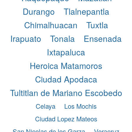
Durango
Tlalnepantla
Chimalhuacan
Tuxtla
Irapuato
Tonala
Ensenada
Ixtapaluca
Heroica Matamoros
Ciudad Apodaca
Tultitlan de Mariano Escobedo
Celaya
Los Mochis
Ciudad Lopez Mateos
San Nicolas de los Garza
Veracruz