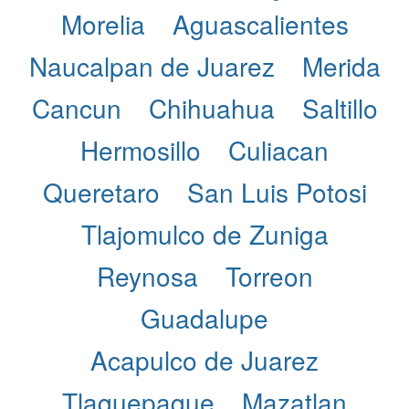
Morelia
Aguascalientes
Naucalpan de Juarez
Merida
Cancun
Chihuahua
Saltillo
Hermosillo
Culiacan
Queretaro
San Luis Potosi
Tlajomulco de Zuniga
Reynosa
Torreon
Guadalupe
Acapulco de Juarez
Tlaquepaque
Mazatlan